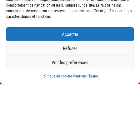
comportement de navigation ou les ID uniques sur ce site. Le fait de ne pas
Téléphone
consentir ou de retirer son consentement peut avoir un effet négatif sur certaines
06 49 23 61 37
caractéristiques et fonctions.
Accepter

Refuser
Adresse
Voir les préférences
4 lot la Combe de la Chapelle 38150 La Chapelle-de-
Surieu
Politique de cookies
Mentions légales

Email
chatelus.dorian@gmail.com